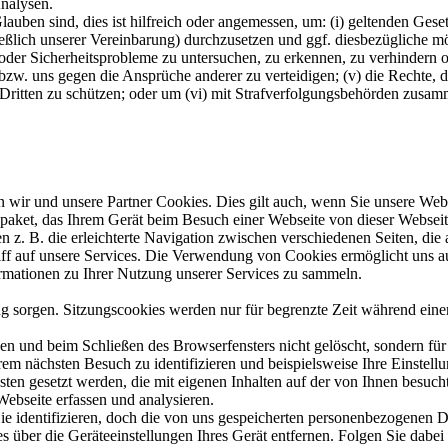
nalysen.
uben sind, dies ist hilfreich oder angemessen, um: (i) geltenden Geset
ießlich unserer Vereinbarung) durchzusetzen und ggf. diesbezügliche mög
 oder Sicherheitsprobleme zu untersuchen, zu erkennen, zu verhindern
w. uns gegen die Ansprüche anderer zu verteidigen; (v) die Rechte, da
on Dritten zu schützen; oder um (vi) mit Strafverfolgungsbehörden zusa
n wir und unsere Partner Cookies. Dies gilt auch, wenn Sie unsere Webs
paket, das Ihrem Gerät beim Besuch einer Webseite von dieser Webseit
 z. B. die erleichterte Navigation zwischen verschiedenen Seiten, die
riff auf unsere Services. Die Verwendung von Cookies ermöglicht uns au
rmationen zu Ihrer Nutzung unserer Services zu sammeln.
ng sorgen. Sitzungscookies werden nur für begrenzte Zeit während eine
en und beim Schließen des Browserfensters nicht gelöscht, sondern fü
em nächsten Besuch zu identifizieren und beispielsweise Ihre Einstell
sten gesetzt werden, die mit eigenen Inhalten auf der von Ihnen besuch
Webseite erfassen und analysieren.
ie identifizieren, doch die von uns gespeicherten personenbezogenen 
s über die Geräteeinstellungen Ihres Gerät entfernen. Folgen Sie dabe