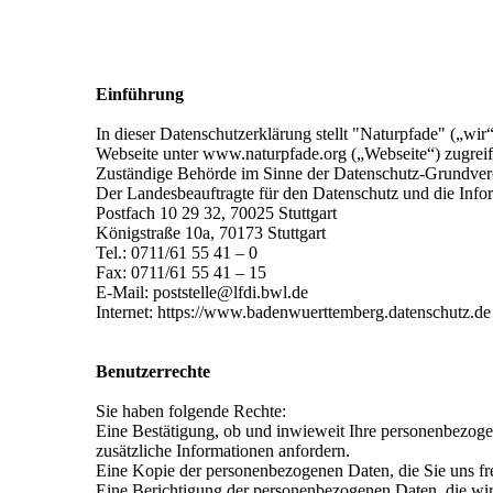
Einführung
In dieser Datenschutzerklärung stellt "Naturpfade" („wi
Webseite unter www.naturpfade.org („Webseite“) zugreif
Zuständige Behörde im Sinne der Datenschutz-Grundv
Der Landesbeauftragte für den Datenschutz und die Info
Postfach 10 29 32, 70025 Stuttgart
Königstraße 10a, 70173 Stuttgart
Tel.: 0711/61 55 41 – 0
Fax: 0711/61 55 41 – 15
E-Mail: poststelle@lfdi.bwl.de
Internet: https://www.badenwuerttemberg.datenschutz.de
Benutzerrechte
Sie haben folgende Rechte:
Eine Bestätigung, ob und inwieweit Ihre personenbezoge
zusätzliche Informationen anfordern.
Eine Kopie der personenbezogenen Daten, die Sie uns frei
Eine Berichtigung der personenbezogenen Daten, die wir