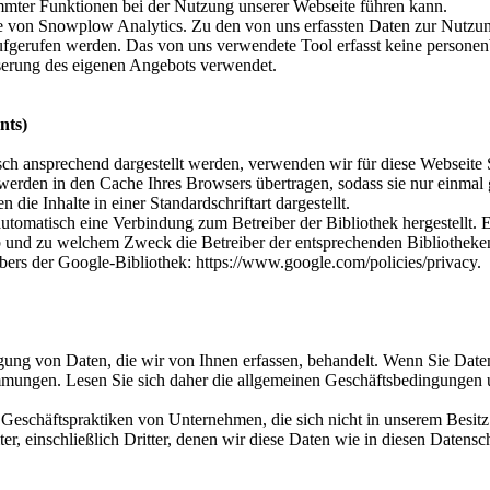
mmter Funktionen bei der Nutzung unserer Webseite führen kann.
e von Snowplow Analytics. Zu den von uns erfassten Daten zur Nutzun
ufgerufen werden. Das von uns verwendete Tool erfasst keine person
sserung des eigenen Angebots verwendet.
nts)
sch ansprechend dargestellt werden, verwenden wir für diese Webseite
werden in den Cache Ihres Browsers übertragen, sodass sie nur einm
 die Inhalte in einer Standardschriftart dargestellt.
utomatisch eine Verbindung zum Betreiber der Bibliothek hergestellt. Es
 ob und zu welchem Zweck die Betreiber der entsprechenden Bibliotheken
bers der Google-Bibliothek: https://www.google.com/policies/privacy.
gung von Daten, die wir von Ihnen erfassen, behandelt. Wenn Sie Daten
immungen. Lesen Sie sich daher die allgemeinen Geschäftsbedingungen
eschäftspraktiken von Unternehmen, die sich nicht in unserem Besitz b
ter, einschließlich Dritter, denen wir diese Daten wie in diesen Daten