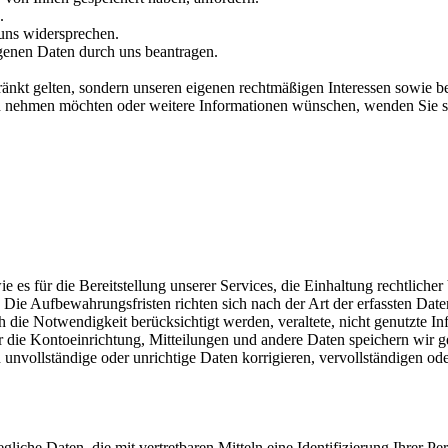
.
uns widersprechen.
genen Daten durch uns beantragen.
ränkt gelten, sondern unseren eigenen rechtmäßigen Interessen sowie be
h nehmen möchten oder weitere Informationen wünschen, wenden Sie si
 es für die Bereitstellung unserer Services, die Einhaltung rechtlicher
t. Die Aufbewahrungsfristen richten sich nach der Art der erfassten Da
 die Notwendigkeit berücksichtigt werden, veraltete, nicht genutzte I
e Kontoeinrichtung, Mitteilungen und andere Daten speichern wir ge
unvollständige oder unrichtige Daten korrigieren, vervollständigen ode
gliche Daten, die mit vertretbaren Mitteln eine Identifizierung Ihrer P