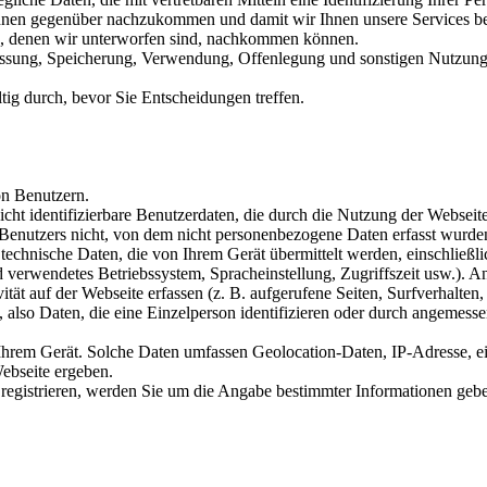
Ihnen gegenüber nachzukommen und damit wir Ihnen unsere Services bere
en, denen wir unterworfen sind, nachkommen können.
assung, Speicherung, Verwendung, Offenlegung und sonstigen Nutzung
tig durch, bevor Sie Entscheidungen treffen.
on Benutzern.
icht identifizierbare Benutzerdaten, die durch die Nutzung der Webseite 
 Benutzers nicht, von dem nicht personenbezogene Daten erfasst wurden
echnische Daten, die von Ihrem Gerät übermittelt werden, einschließl
erwendetes Betriebssystem, Spracheinstellung, Zugriffszeit usw.). An
tät auf der Webseite erfassen (z. B. aufgerufene Seiten, Surfverhalten,
also Daten, die eine Einzelperson identifizieren oder durch angemes
 Ihrem Gerät. Solche Daten umfassen Geolocation-Daten, IP-Adresse
Webseite ergeben.
e registrieren, werden Sie um die Angabe bestimmter Informationen geb