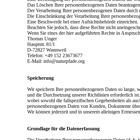
Das Löschen Ihrer personenbezogenen Daten beantragen
Der Verarbeitung Ihrer personenbezogenen Daten durch 
Die Einschränkung der Verarbeitung Ihrer personenbezo
Eine Beschwerde bei einer Aufsichtsbehörde einreichen.
Beachten Sie jedoch, dass diese Rechte nicht uneingesch
Wenn Sie eines der hier aufgeführten Rechte in Anspruc
Thomas Unger
Hauptstr. 81/1
D-72827 Wannweil
Telefon: +49 152 23673677
E-Mail: info@naturpfade.org
Speicherung
Wir speichern Ihre personenbezogenen Daten so lange, wie
und die Durchsetzung unserer Richtlinien erforderlich is
wobei sowohl die fallspezifischen Gegebenheiten als auch
personenbezogenen Daten von Kunden, Dokumente über di
Wir können jederzeit und in unserem alleinigen Ermessen 
Grundlage für die Datenerfassung
Die Verarbeitung Ihrer personenbezogenen Daten (d. h. je