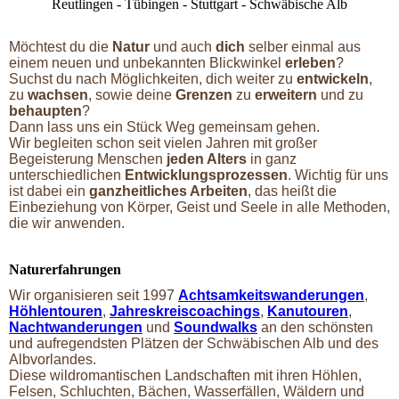
Reutlingen - Tübingen - Stuttgart - Schwäbische Alb
Möchtest du die
Natur
und auch
d
ich
selber einmal aus
einem neuen und unbekannten Blickwinkel
erleben
?
Suchst du nach Möglichkeiten, dich weiter zu
entwickeln
,
zu
wachsen
, sowie deine
Grenzen
zu
erweitern
und zu
behaupten
?
Dann lass uns ein Stück Weg gemeinsam gehen.
Wir begleiten schon seit vielen Jahren mit großer
Begeisterung Menschen
jeden Alters
in ganz
unterschiedlichen
Entwicklungsprozessen
. Wichtig für uns
ist dabei ein
ganzheitliches
Arbeiten
, das heißt die
Einbeziehung von Körper, Geist und Seele in alle Methoden,
die wir anwenden.
Naturerfahrungen
Wir organisieren seit 1997
Achtsamkeitswanderungen
,
Höhlentouren
,
Jahreskreiscoachings
,
Kanutouren
,
Nachtwanderungen
und
Soundwalks
an den schönsten
und aufregendsten Plätzen der Schwäbischen Alb und des
Albvorlandes.
Diese wildromantischen Landschaften mit ihren Höhlen,
Felsen, Schluchten, Bächen, Wasserfällen, Wäldern und